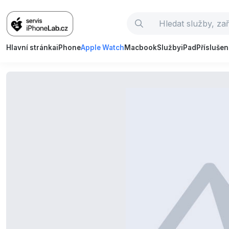
Hlavní stránka
iPhone
Apple Watch
Macbook
Služby
iPad
Příslušen