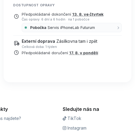
DOSTUPNOST OPRAVY
Předpokládané dokončení
13. 8. ve čtvrtek
Čas opravy: 6 dní a 6 hodin
·
na 1 pobočce
Pobočka
Servis iPhoneLab Futurum
Externí doprava
Zásilkovna tam i zpět
Celková doba: 1 týden
Předpokládané doručení
17. 8. v pondělí
kty
Sledujte nás na
s najdete?
TikTok
Instagram