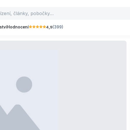
4,9
ství
Hodnocení
(399)