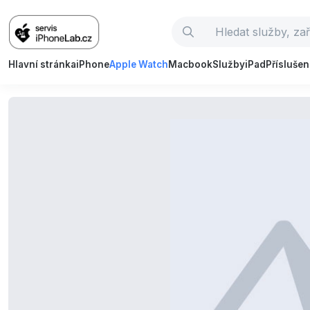
Hlavní stránka
iPhone
Apple Watch
Macbook
Služby
iPad
Příslušen