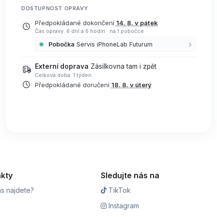
DOSTUPNOST OPRAVY
Předpokládané dokončení
14. 8. v pátek
Čas opravy: 6 dní a 6 hodin
·
na 1 pobočce
Pobočka
Servis iPhoneLab Futurum
Externí doprava
Zásilkovna tam i zpět
Celková doba: 1 týden
Předpokládané doručení
18. 8. v úterý
kty
Sledujte nás na
s najdete?
TikTok
Instagram