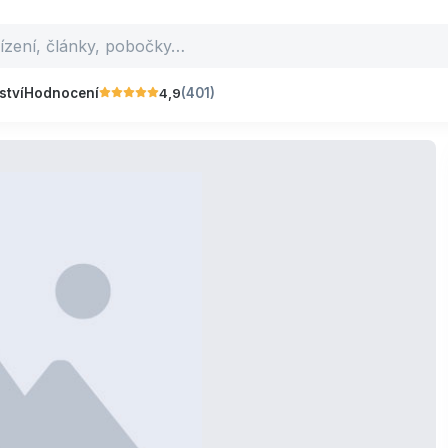
4,9
ství
Hodnocení
(401)