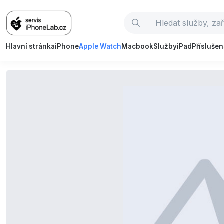
Hlavní stránka
iPhone
Apple Watch
Macbook
Služby
iPad
Příslušen