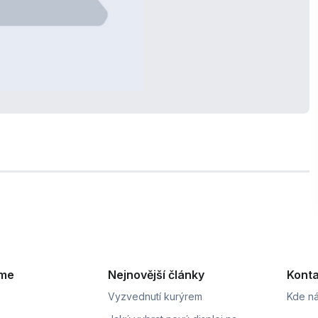
eme
Nejnovější články
Konta
Vyzvednutí kurýrem
Kde ná