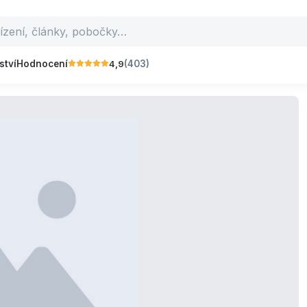
4,9
ství
Hodnocení
(403)