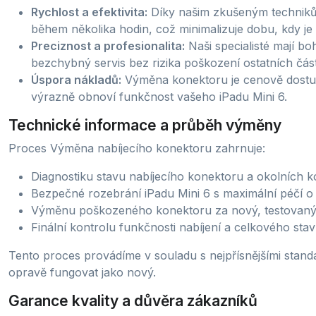
Rychlost a efektivita:
Díky našim zkušeným techniků
během několika hodin, což minimalizuje dobu, kdy je
Preciznost a profesionalita:
Naši specialisté mají bo
bezchybný servis bez rizika poškození ostatních část
Úspora nákladů:
Výměna konektoru je cenově dostup
výrazně obnoví funkčnost vašeho iPadu Mini 6.
Technické informace a průběh výměny
Proces Výměna nabíjecího konektoru zahrnuje:
Diagnostiku stavu nabíjecího konektoru a okolních 
Bezpečné rozebrání iPadu Mini 6 s maximální péčí o v
Výměnu poškozeného konektoru za nový, testovaný 
Finální kontrolu funkčnosti nabíjení a celkového sta
Tento proces provádíme v souladu s nejpřísnějšími standa
opravě fungovat jako nový.
Garance kvality a důvěra zákazníků