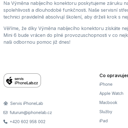
Na Výměna nabíjecího konektoru poskytujeme záruku na p
spolehlivosti a dlouhodobé funkčnosti. Naše servisní stř
technici pravidelně absolvují školení, aby drželi krok s 
Věříme, že díky Výměna nabíjecího konektoru získáte neje
Mini 6 bude vrácen do plné provozuschopnosti v co nejkra
naši odbornou pomoc již dnes!
Co opravuj
iPhone
Apple Watch
Macbook
Servis iPhoneLab
Služby
futurum@iphonelab.cz
iPad
+420 602 958 002