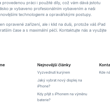
rovedenou práci i použité díly, což vám dává jistotu
edisko je vybaveno profesionálním vybavením a naši
nejnovějšími technologiemi a opravářskými postupy.
n opravené zařízení, ale i klid na duši, protože váš iPad
tším čase a s maximální péčí. Kontaktujte nás a využijte
eme
Nejnovější články
Konta
Vyzvednutí kurýrem
Kde ná
Jaký vybrat nový displej na
iPhone?
Kdy přijít s iPhonem na výměnu
baterie?