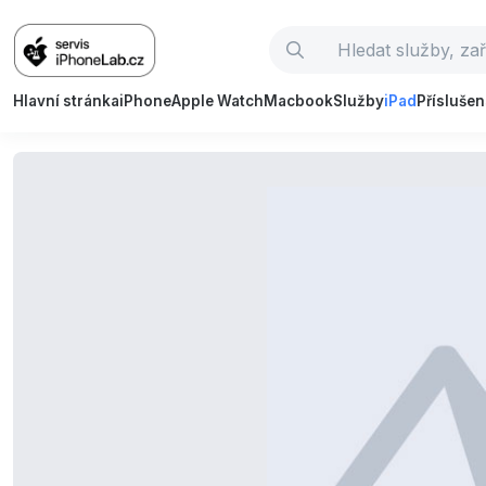
Hlavní stránka
iPhone
Apple Watch
Macbook
Služby
iPad
Příslušen