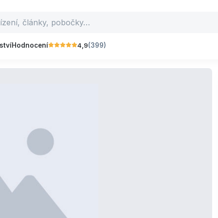
4,9
ství
Hodnocení
(399)