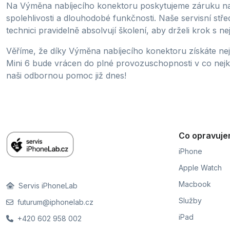
Na Výměna nabíjecího konektoru poskytujeme záruku na p
spolehlivosti a dlouhodobé funkčnosti. Naše servisní stř
technici pravidelně absolvují školení, aby drželi krok s 
Věříme, že díky Výměna nabíjecího konektoru získáte neje
Mini 6 bude vrácen do plné provozuschopnosti v co nejkra
naši odbornou pomoc již dnes!
Co opravuj
iPhone
Apple Watch
Macbook
Servis iPhoneLab
Služby
futurum@iphonelab.cz
iPad
+420 602 958 002