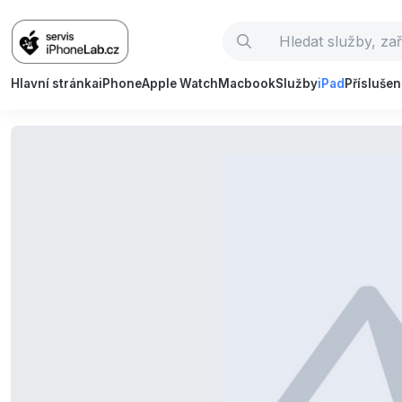
Hlavní stránka
iPhone
Apple Watch
Macbook
Služby
iPad
Příslušen