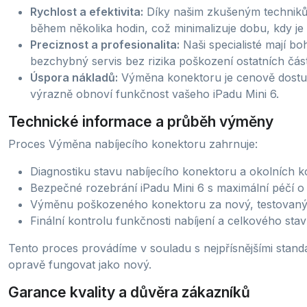
Rychlost a efektivita:
Díky našim zkušeným techniků
během několika hodin, což minimalizuje dobu, kdy je
Preciznost a profesionalita:
Naši specialisté mají bo
bezchybný servis bez rizika poškození ostatních část
Úspora nákladů:
Výměna konektoru je cenově dostup
výrazně obnoví funkčnost vašeho iPadu Mini 6.
Technické informace a průběh výměny
Proces Výměna nabíjecího konektoru zahrnuje:
Diagnostiku stavu nabíjecího konektoru a okolních 
Bezpečné rozebrání iPadu Mini 6 s maximální péčí o v
Výměnu poškozeného konektoru za nový, testovaný 
Finální kontrolu funkčnosti nabíjení a celkového sta
Tento proces provádíme v souladu s nejpřísnějšími standa
opravě fungovat jako nový.
Garance kvality a důvěra zákazníků