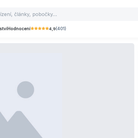
4,9
ství
Hodnocení
(401)