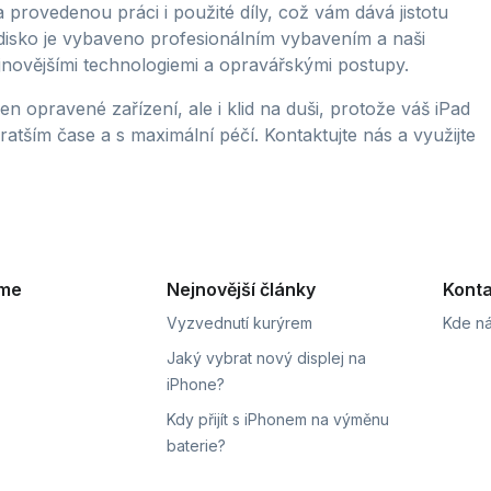
rovedenou práci i použité díly, což vám dává jistotu
edisko je vybaveno profesionálním vybavením a naši
nejnovějšími technologiemi a opravářskými postupy.
n opravené zařízení, ale i klid na duši, protože váš iPad
tším čase a s maximální péčí. Kontaktujte nás a využijte
eme
Nejnovější články
Konta
Vyzvednutí kurýrem
Kde ná
Jaký vybrat nový displej na
iPhone?
Kdy přijít s iPhonem na výměnu
baterie?