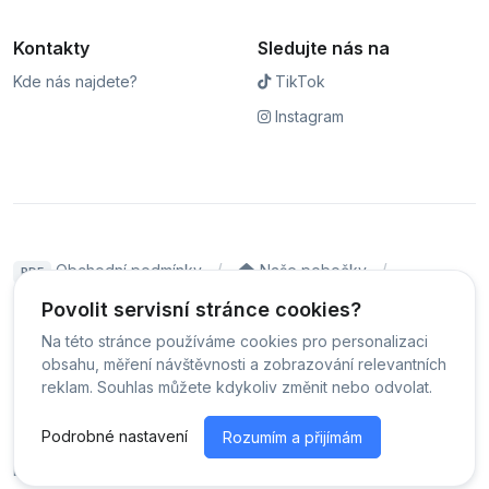
Kontakty
Sledujte nás na
Kde nás najdete?
TikTok
Instagram
Obchodní podmínky
Naše pobočky
PDF
Hodnocení
Sledování stavu zakázky
Povolit servisní stránce cookies?
Na této stránce používáme cookies pro personalizaci
Čeština
obsahu, měření návštěvnosti a zobrazování relevantních
reklam. Souhlas můžete kdykoliv změnit nebo odvolat.
© Servis iPhoneLab - 2026 -
Všechna práva vyhrazena.
-
Podrobné nastavení
Rozumím a přijímám
Změnit preference cookies
Běžíme na
MyRepair.app