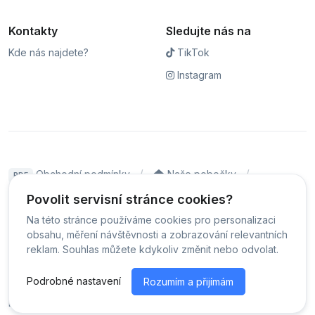
Kontakty
Sledujte nás na
Kde nás najdete?
TikTok
Instagram
Obchodní podmínky
Naše pobočky
PDF
Hodnocení
Sledování stavu zakázky
Povolit servisní stránce cookies?
Na této stránce používáme cookies pro personalizaci
Čeština
obsahu, měření návštěvnosti a zobrazování relevantních
reklam. Souhlas můžete kdykoliv změnit nebo odvolat.
© Servis iPhoneLab - 2026 -
Všechna práva vyhrazena.
-
Podrobné nastavení
Rozumím a přijímám
Změnit preference cookies
Běžíme na
MyRepair.app