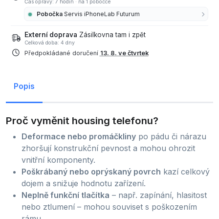
Čas opravy: 7 hodin
·
na 1 pobočce
Pobočka
Servis iPhoneLab Futurum
Externí doprava
Zásilkovna tam i zpět
Celková doba: 4 dny
Předpokládané doručení
13. 8. ve čtvrtek
Popis
Proč vyměnit housing telefonu?
Deformace nebo promáčkliny
po pádu či nárazu
zhoršují konstrukční pevnost a mohou ohrozit
vnitřní komponenty.
Poškrábaný nebo oprýskaný povrch
kazí celkový
dojem a snižuje hodnotu zařízení.
Neplně funkční tlačítka
– např. zapínání, hlasitost
nebo ztlumení – mohou souviset s poškozením
rámu.