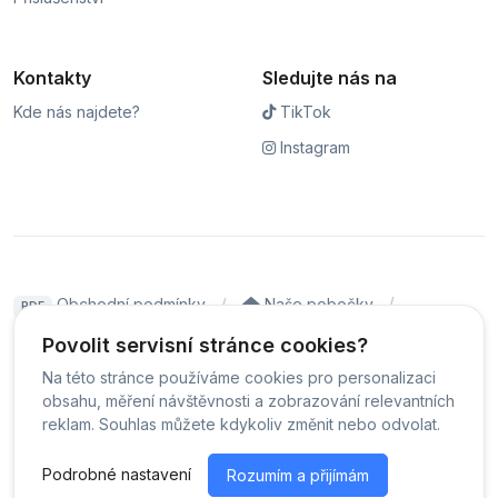
Kontakty
Sledujte nás na
Kde nás najdete?
TikTok
Instagram
Obchodní podmínky
Naše pobočky
PDF
Hodnocení
Sledování stavu zakázky
Povolit servisní stránce cookies?
Na této stránce používáme cookies pro personalizaci
Čeština
obsahu, měření návštěvnosti a zobrazování relevantních
reklam. Souhlas můžete kdykoliv změnit nebo odvolat.
© Servis iPhoneLab - 2026 -
Všechna práva vyhrazena.
-
Podrobné nastavení
Rozumím a přijímám
Změnit preference cookies