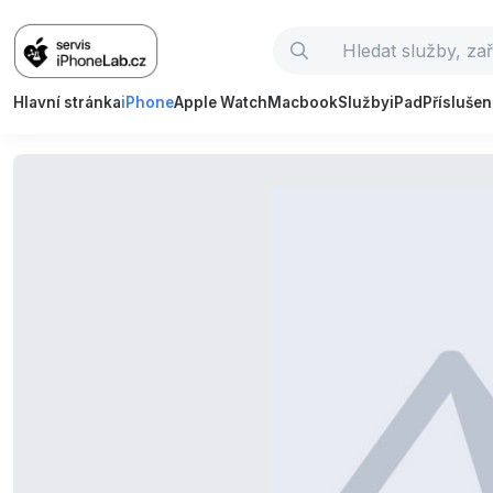
Hlavní stránka
iPhone
Apple Watch
Macbook
Služby
iPad
Příslušen