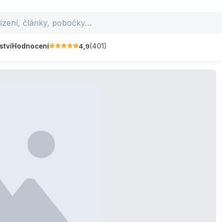
4,9
ství
Hodnocení
(401)