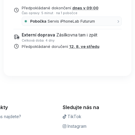
Předpokládané dokončení
dnes v 09:00
Čas opravy: 5 minut
·
na 1 pobočce
Pobočka
Servis iPhoneLab Futurum
Externí doprava
Zásilkovna tam i zpět
Celková doba: 4 dny
Předpokládané doručení
12. 8. ve středu
kty
Sledujte nás na
s najdete?
TikTok
Instagram