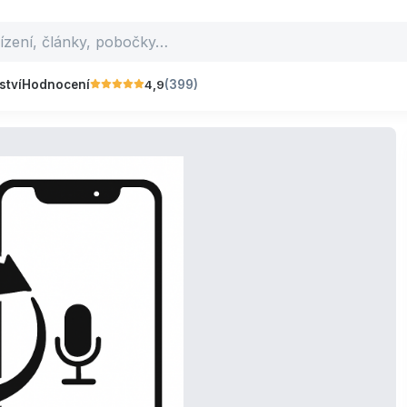
4,9
ství
Hodnocení
(399)