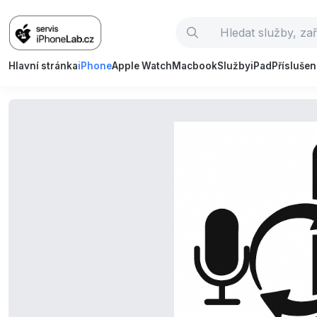
Hlavní stránka
iPhone
Apple Watch
Macbook
Služby
iPad
Příslušen