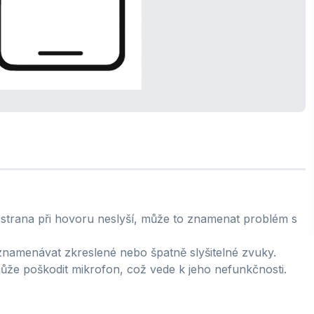
strana při hovoru neslyší, může to znamenat problém s
namenávat zkreslené nebo špatně slyšitelné zvuky.
ůže poškodit mikrofon, což vede k jeho nefunkčnosti.