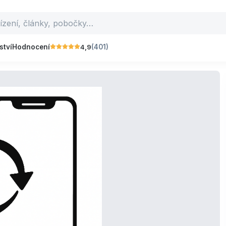
4,9
ství
Hodnocení
(401)