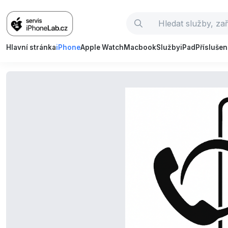
Hlavní stránka
iPhone
Apple Watch
Macbook
Služby
iPad
Příslušen