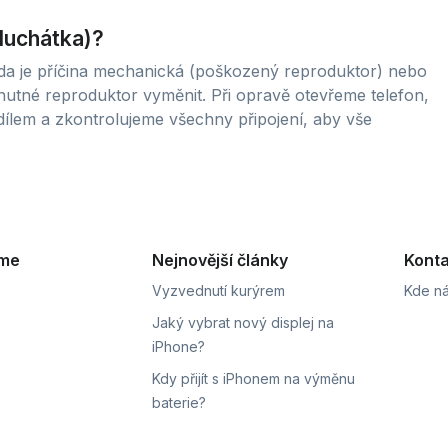
sluchátka)?
zda je příčina mechanická (poškozený reproduktor) nebo
nutné reproduktor vyměnit. Při opravě otevřeme telefon,
ílem a zkontrolujeme všechny připojení, aby vše
eme
Nejnovější články
Konta
Vyzvednutí kurýrem
Kde ná
Jaký vybrat nový displej na
iPhone?
Kdy přijít s iPhonem na výměnu
baterie?