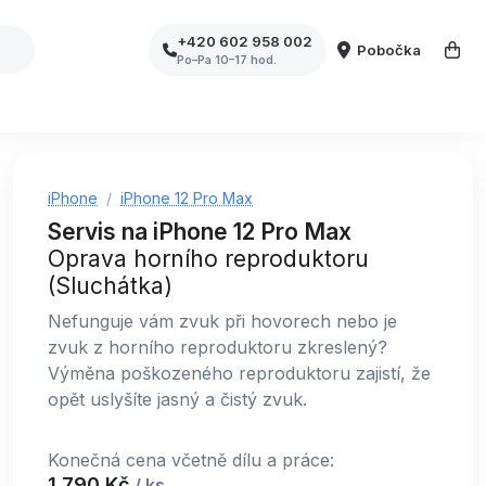
+420 602 958 002
Pobočka
Po–Pa 10–17 hod.
iPhone
iPhone 12 Pro Max
Servis na iPhone 12 Pro Max
Oprava horního reproduktoru
(Sluchátka)
Nefunguje vám zvuk při hovorech nebo je
zvuk z horního reproduktoru zkreslený?
Výměna poškozeného reproduktoru zajistí, že
opět uslyšíte jasný a čistý zvuk.
Konečná cena včetně dílu a práce:
1 790 Kč
/ ks