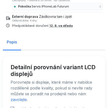
Čas opravy: 1 hodina a 30 minut
·
na 1 pobočce
Pobočka
Servis iPhoneLab Futurum
Externí doprava
Zásilkovna tam i zpět
Celková doba: 4 dny
Předpokládané doručení
12. 8. ve středu
Popis
Detailní porovnání variant LCD
displejů
Porovnejte si displeje, které máme v nabídce
rozdělené podle kvality, pokud si nevíte rady
můžete se poradit na prodejně nebo nám
zavolejte
.