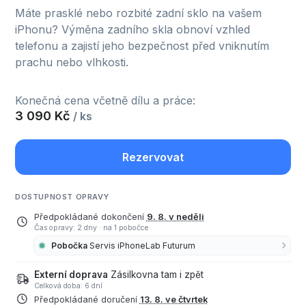
Máte prasklé nebo rozbité zadní sklo na vašem
iPhonu? Výměna zadního skla obnoví vzhled
telefonu a zajistí jeho bezpečnost před vniknutím
prachu nebo vlhkosti.
Konečná cena včetně dílu a práce:
3 090 Kč
/ ks
Rezervovat
DOSTUPNOST OPRAVY
Předpokládané dokončení
9. 8. v neděli
Čas opravy: 2 dny
·
na 1 pobočce
Pobočka
Servis iPhoneLab Futurum
Externí doprava
Zásilkovna tam i zpět
Celková doba: 6 dní
Předpokládané doručení
13. 8. ve čtvrtek