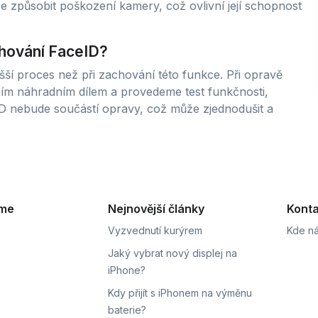
 způsobit poškození kamery, což ovlivní její schopnost
hování FaceID?
í proces než při zachování této funkce. Při opravě
ím náhradním dílem a provedeme test funkčnosti,
ceID nebude součástí opravy, což může zjednodušit a
eme
Nejnovější články
Konta
Vyzvednutí kurýrem
Kde ná
Jaký vybrat nový displej na
iPhone?
Kdy přijít s iPhonem na výměnu
baterie?