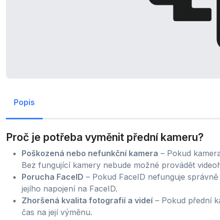
Popis
Proč je potřeba vyměnit přední kameru?
Poškozená nebo nefunkční kamera
– Pokud kamera n
Bez fungující kamery nebude možné provádět videoho
Porucha FaceID
– Pokud FaceID nefunguje správně
jejího napojení na FaceID.
Zhoršená kvalita fotografií a videí
– Pokud přední k
čas na její výměnu.