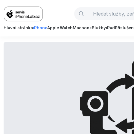
Hlavní stránka
iPhone
Apple Watch
Macbook
Služby
iPad
Příslušen