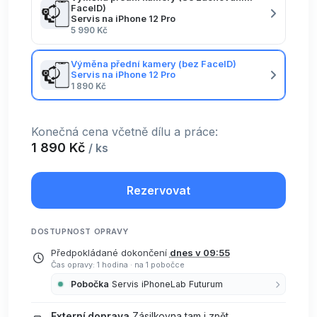
FaceID)
Servis na iPhone 12 Pro
5 990 Kč
Výměna přední kamery (bez FaceID)
Servis na iPhone 12 Pro
1 890 Kč
Konečná cena včetně dílu a práce:
1 890 Kč
/ ks
Rezervovat
DOSTUPNOST OPRAVY
Předpokládané dokončení
dnes v 09:55
Čas opravy: 1 hodina
·
na 1 pobočce
Pobočka
Servis iPhoneLab Futurum
Externí doprava
Zásilkovna tam i zpět