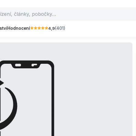
4,9
ství
Hodnocení
(401)