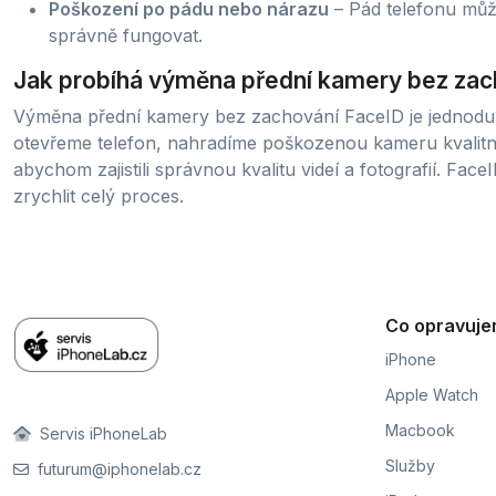
Poškození po pádu nebo nárazu
– Pád telefonu může
správně fungovat.
Jak probíhá výměna přední kamery bez zac
Výměna přední kamery bez zachování FaceID je jednodušš
otevřeme telefon, nahradíme poškozenou kameru kvalitn
abychom zajistili správnou kvalitu videí a fotografií. Fa
zrychlit celý proces.
Co opravuj
iPhone
Apple Watch
Macbook
Servis iPhoneLab
Služby
futurum@iphonelab.cz