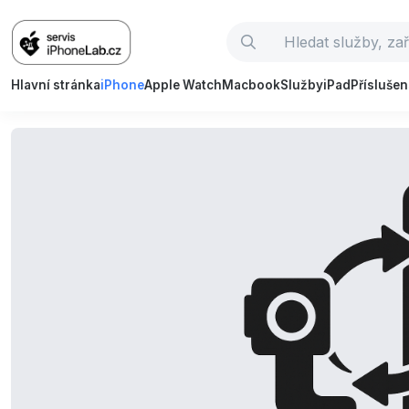
Hlavní stránka
iPhone
Apple Watch
Macbook
Služby
iPad
Příslušen