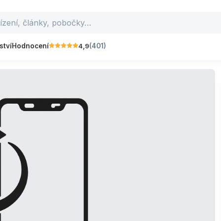
4,9
ství
Hodnocení
(401)