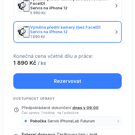
FaceID)
Servis na iPhone 12
5 990 Kč
Výměna přední kamery (bez FaceID)
Servis na iPhone 12
1 890 Kč
Konečná cena včetně dílu a práce:
1 890 Kč
/ ks
Rezervovat
DOSTUPNOST OPRAVY
Předpokládané dokončení
dnes v 09:00
Čas opravy: 1 hodina
·
na 1 pobočce
Pobočka
Servis iPhoneLab Futurum
Externí doprava
Zásilkovna tam i zpět