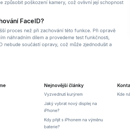
 způsobit poškození kamery, což ovlivní její schopnost
hování FaceID?
í proces než při zachování této funkce. Při opravě
ím náhradním dílem a provedeme test funkčnosti,
ceID nebude součástí opravy, což může zjednodušit a
eme
Nejnovější články
Konta
Vyzvednutí kurýrem
Kde ná
Jaký vybrat nový displej na
iPhone?
Kdy přijít s iPhonem na výměnu
baterie?