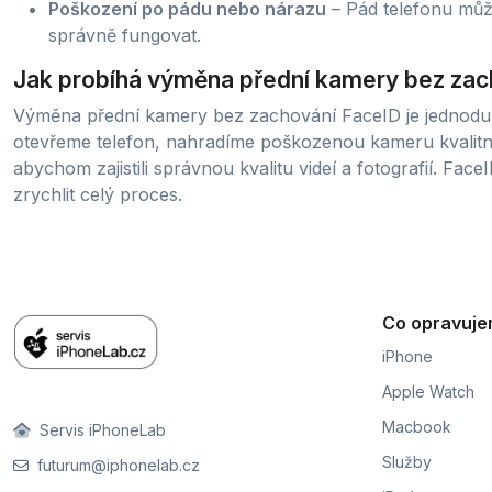
Poškození po pádu nebo nárazu
– Pád telefonu může
správně fungovat.
Jak probíhá výměna přední kamery bez zac
Výměna přední kamery bez zachování FaceID je jednodušš
otevřeme telefon, nahradíme poškozenou kameru kvalitn
abychom zajistili správnou kvalitu videí a fotografií. Fa
zrychlit celý proces.
Co opravuj
iPhone
Apple Watch
Macbook
Servis iPhoneLab
Služby
futurum@iphonelab.cz