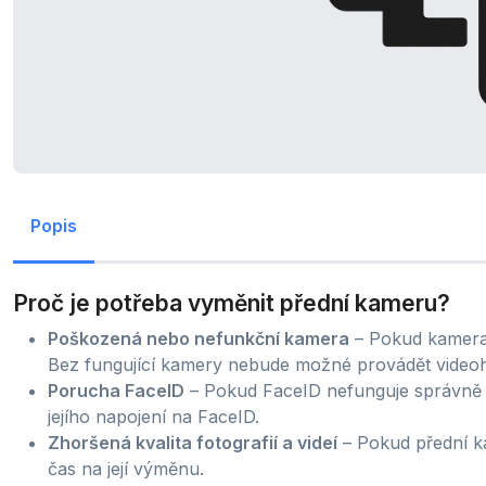
Popis
Proč je potřeba vyměnit přední kameru?
Poškozená nebo nefunkční kamera
– Pokud kamera n
Bez fungující kamery nebude možné provádět videoho
Porucha FaceID
– Pokud FaceID nefunguje správně
jejího napojení na FaceID.
Zhoršená kvalita fotografií a videí
– Pokud přední k
čas na její výměnu.