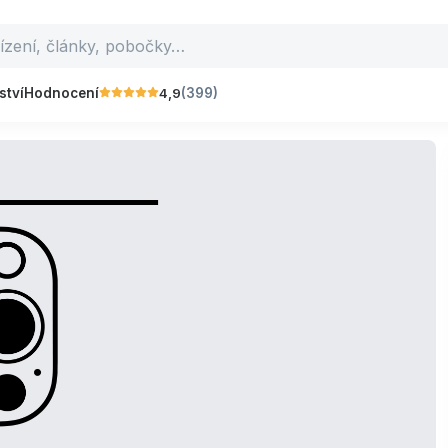
4,9
ství
Hodnocení
(399)