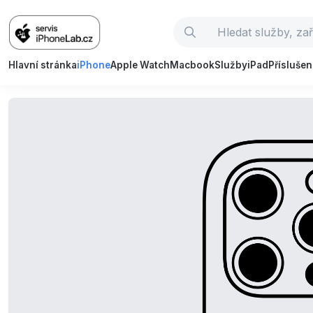
Hlavní stránka
iPhone
Apple Watch
Macbook
Služby
iPad
Příslušen