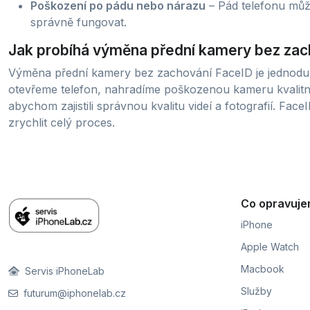
Poškození po pádu nebo nárazu
– Pád telefonu může
správně fungovat.
Jak probíhá výměna přední kamery bez zac
Výměna přední kamery bez zachování FaceID je jednodušš
otevřeme telefon, nahradíme poškozenou kameru kvalitn
abychom zajistili správnou kvalitu videí a fotografií. Fa
zrychlit celý proces.
Co opravuj
iPhone
Apple Watch
Macbook
Servis iPhoneLab
Služby
futurum@iphonelab.cz