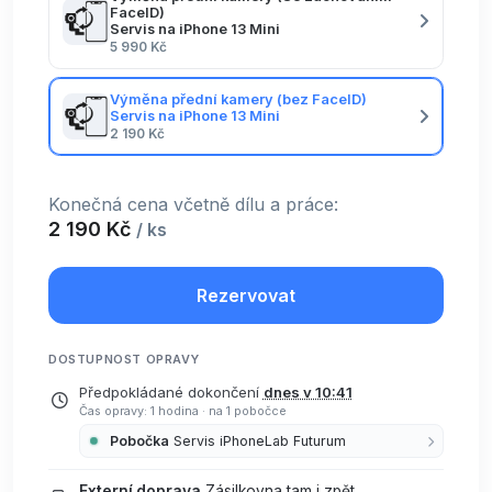
FaceID)
Servis na iPhone 13 Mini
5 990 Kč
Výměna přední kamery (bez FaceID)
Servis na iPhone 13 Mini
2 190 Kč
Konečná cena včetně dílu a práce:
2 190 Kč
/ ks
Rezervovat
DOSTUPNOST OPRAVY
Předpokládané dokončení
dnes v 10:41
Čas opravy: 1 hodina
·
na 1 pobočce
Pobočka
Servis iPhoneLab Futurum
Externí doprava
Zásilkovna tam i zpět