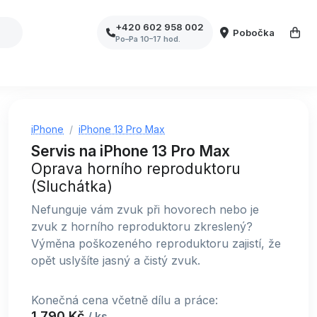
+420 602 958 002
Pobočka
Po–Pa 10–17 hod.
iPhone
iPhone 13 Pro Max
Servis na iPhone 13 Pro Max
Oprava horního reproduktoru
(Sluchátka)
Nefunguje vám zvuk při hovorech nebo je
zvuk z horního reproduktoru zkreslený?
Výměna poškozeného reproduktoru zajistí, že
opět uslyšíte jasný a čistý zvuk.
Konečná cena včetně dílu a práce:
1 790 Kč
/ ks