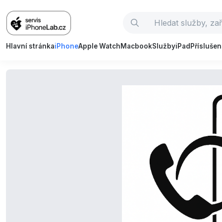
Hlavní stránka
iPhone
Apple Watch
Macbook
Služby
iPad
Příslušen