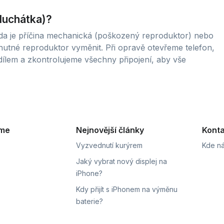
sluchátka)?
zda je příčina mechanická (poškozený reproduktor) nebo
nutné reproduktor vyměnit. Při opravě otevřeme telefon,
ílem a zkontrolujeme všechny připojení, aby vše
eme
Nejnovější články
Konta
Vyzvednutí kurýrem
Kde ná
Jaký vybrat nový displej na
iPhone?
Kdy přijít s iPhonem na výměnu
baterie?