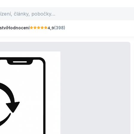
4,9
ství
Hodnocení
(398)