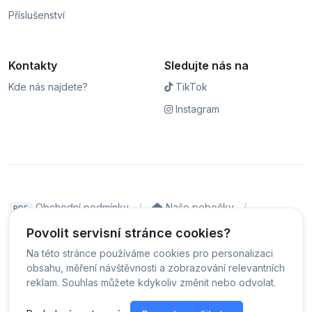
Příslušenství
Kontakty
Sledujte nás na
Kde nás najdete?
TikTok
Instagram
Obchodní podmínky
Naše pobočky
PDF
Hodnocení
Sledování stavu zakázky
Povolit servisní stránce cookies?
Na této stránce používáme cookies pro personalizaci
Čeština
obsahu, měření návštěvnosti a zobrazování relevantních
reklam. Souhlas můžete kdykoliv změnit nebo odvolat.
© Servis iPhoneLab - 2026 -
Všechna práva vyhrazena.
-