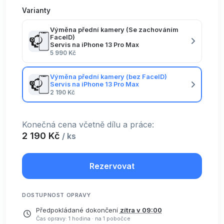
Varianty
Výměna přední kamery (Se zachováním
FaceID)
Servis na iPhone 13 Pro Max
5 990 Kč
Výměna přední kamery (bez FaceID)
Servis na iPhone 13 Pro Max
2 190 Kč
Konečná cena včetně dílu a práce:
2 190 Kč
/ ks
Rezervovat
DOSTUPNOST OPRAVY
Předpokládané dokončení
zítra v 09:00
Čas opravy: 1 hodina
·
na 1 pobočce