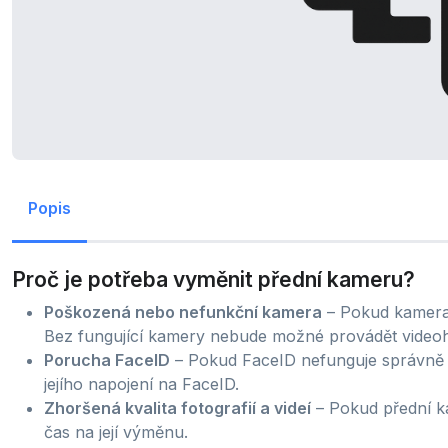
Popis
Proč je potřeba vyměnit přední kameru?
Poškozená nebo nefunkční kamera
– Pokud kamera n
Bez fungující kamery nebude možné provádět videoho
Porucha FaceID
– Pokud FaceID nefunguje správně
jejího napojení na FaceID.
Zhoršená kvalita fotografií a videí
– Pokud přední k
čas na její výměnu.