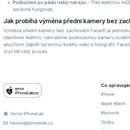
Poškození po pádu nebo nárazu
– Pád telefonu může
správně fungovat.
Jak probíhá výměna přední kamery bez zac
Výměna přední kamery bez zachování FaceID je jednodušš
otevřeme telefon, nahradíme poškozenou kameru kvalitn
abychom zajistili správnou kvalitu videí a fotografií. Fa
zrychlit celý proces.
Co opravuj
iPhone
Apple Watch
Macbook
Servis iPhoneLab
Služby
futurum@iphonelab.cz