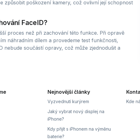
 způsobit poškození kamery, což ovlivní její schopnost
hování FaceID?
í proces než při zachování této funkce. Při opravě
ím náhradním dílem a provedeme test funkčnosti,
ceID nebude součástí opravy, což může zjednodušit a
eme
Nejnovější články
Konta
Vyzvednutí kurýrem
Kde ná
Jaký vybrat nový displej na
iPhone?
Kdy přijít s iPhonem na výměnu
baterie?