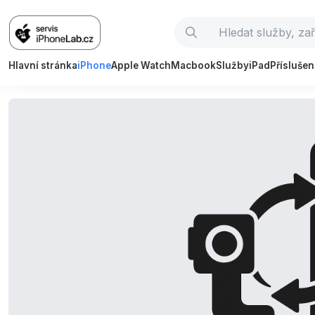
Hlavní stránka
iPhone
Apple Watch
Macbook
Služby
iPad
Příslušen