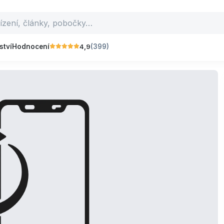
4,9
ství
Hodnocení
(399)