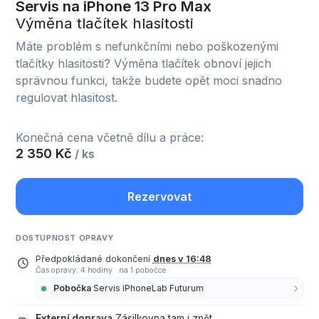
Servis na iPhone 13 Pro Max
Výměna tlačítek hlasitosti
Máte problém s nefunkčními nebo poškozenými
tlačítky hlasitosti? Výměna tlačítek obnoví jejich
správnou funkci, takže budete opět moci snadno
regulovat hlasitost.
Konečná cena včetně dílu a práce:
2 350 Kč
/ ks
Rezervovat
DOSTUPNOST OPRAVY
Předpokládané dokončení
dnes v 16:48
Čas opravy: 4 hodiny
·
na 1 pobočce
Pobočka
Servis iPhoneLab Futurum
Externí doprava
Zásilkovna tam i zpět