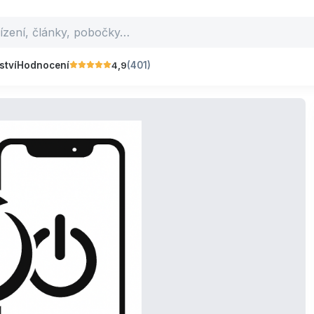
4,9
ství
Hodnocení
(401)