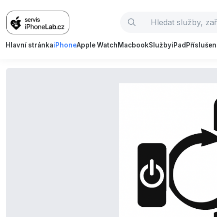
Hlavní stránka
iPhone
Apple Watch
Macbook
Služby
iPad
Příslušen