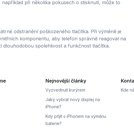
 například při několika pokusech o stisknutí, může to
patrné odstranění poškozeného tlačítka. Při výměně je
vnitřních komponentu, aby telefon správně reagoval na
istí dlouhodobou spolehlivost a funkčnost tlačítka.
eme
Nejnovější články
Konta
Vyzvednutí kurýrem
Kde ná
Jaký vybrat nový displej na
iPhone?
Kdy přijít s iPhonem na výměnu
baterie?