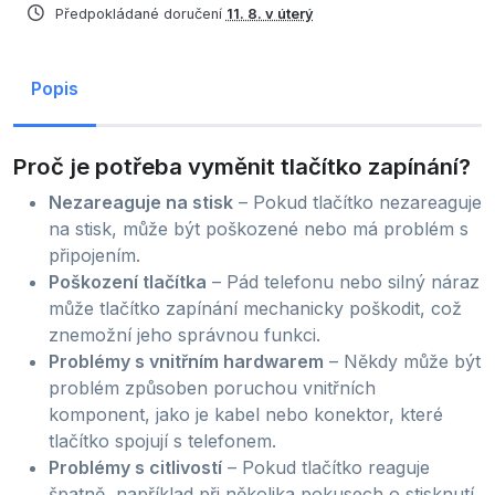
Předpokládané doručení
11. 8. v úterý
Popis
Proč je potřeba vyměnit tlačítko zapínání?
Nezareaguje na stisk
– Pokud tlačítko nezareaguje
na stisk, může být poškozené nebo má problém s
připojením.
Poškození tlačítka
– Pád telefonu nebo silný náraz
může tlačítko zapínání mechanicky poškodit, což
znemožní jeho správnou funkci.
Problémy s vnitřním hardwarem
– Někdy může být
problém způsoben poruchou vnitřních
komponent, jako je kabel nebo konektor, které
tlačítko spojují s telefonem.
Problémy s citlivostí
– Pokud tlačítko reaguje
špatně, například při několika pokusech o stisknutí,