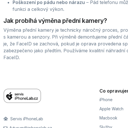
Poškození po pádu nebo nárazu
– Pád telefonu může
funkci a celkový výkon.
Jak probíhá výměna přední kamery?
Výměna přední kamery je technicky náročný proces, prot
s kamerou a senzory. Při výměně demontujeme přední č
je, že FaceID se zachová, pokud je oprava provedena sp
zabezpečeno jako předtím. Používáme kvalitní náhradní dí
FaceID.
Co opravuj
iPhone
Apple Watch
Macbook
Servis iPhoneLab
Služby
futurum@iphonelab.cz