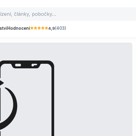
4,9
ství
Hodnocení
(403)