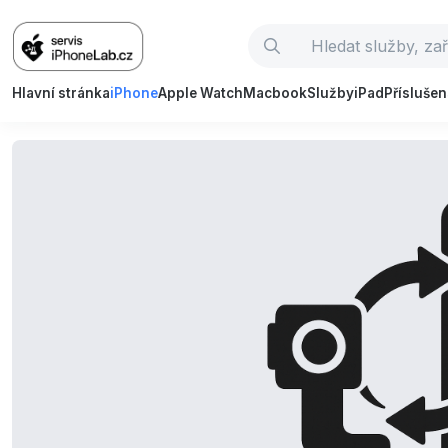
Hlavní stránka
iPhone
Apple Watch
Macbook
Služby
iPad
Příslušen