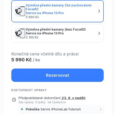
Výměna přední kamery (Se zachováním
FaceID)
Servis na iPhone 13 Pro
5 990 Kč
Výměna přední kamery (bez FaceID)
Servis na iPhone 13 Pro
2 190 Kč
Konečná cena včetně dílu a práce:
5 990 Kč
/ ks
Rezervovat
DOSTUPNOST OPRAVY
Předpokládané dokončení
23. 8. v neděli
Čas opravy: 2 týdny
·
na 1 pobočce
Pobočka
Servis iPhoneLab Futurum