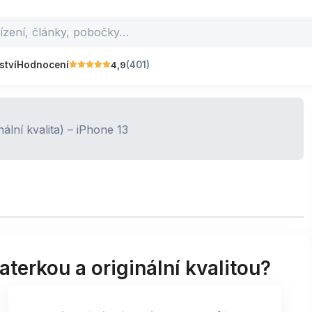
4,9
ství
Hodnocení
(401)
terkou a originální kvalitou?