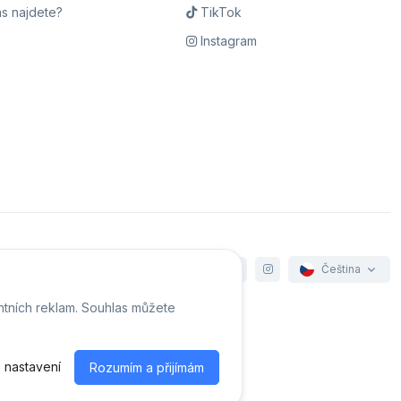
s najdete?
TikTok
Instagram
Čeština
ntních reklam. Souhlas můžete
e cookies
 nastavení
Rozumím a přijímám