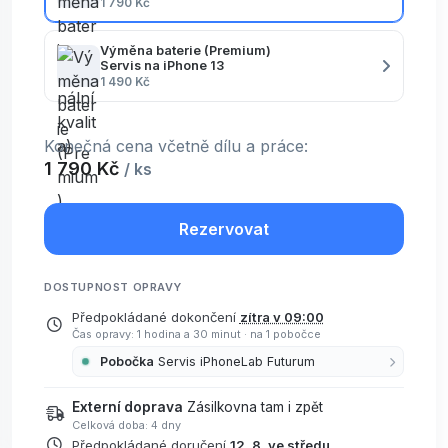
1 790 Kč
Výměna baterie (Premium)
Servis na iPhone 13
1 490 Kč
Konečná cena včetně dílu a práce:
1 790 Kč
/ ks
Rezervovat
DOSTUPNOST OPRAVY
Předpokládané dokončení
zítra v 09:00
Čas opravy: 1 hodina a 30 minut
·
na 1 pobočce
Pobočka
Servis iPhoneLab Futurum
Externí doprava
Zásilkovna tam i zpět
Celková doba: 4 dny
Předpokládané doručení
12. 8. ve středu