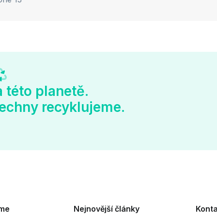
 této planetě.
echny recyklujeme.
eme
Nejnovější články
Konta