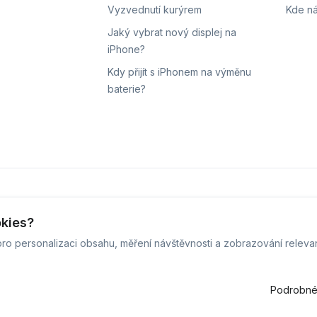
Vyzvednutí kurýrem
Kde ná
Jaký vybrat nový displej na
iPhone?
Kdy přijít s iPhonem na výměnu
baterie?
ní
Sledování stavu zakázky
okies?
ro personalizaci obsahu, měření návštěvnosti a zobrazování releva
 iPhoneLab - 2026 -
Všechna práva vyhrazena.
-
Změnit preferenc
Běžíme na
MyRepair.app
Podrobné