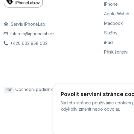
iPhone
Apple Watch
Macbook
Servis iPhoneLab
Služby
futurum@iphonelab.cz
iPad
+420 602 958 002
Příslušenství
Obchodní podmínky
Naše pobočky
Hodnoce
PDF
Povolit servisní stránce co
Na této stránce používáme cookies p
kdykoliv změnit nebo odvolat.
© Servis