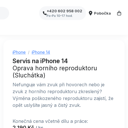
+420 602 958 002
Pobočka
Po–Pa 10–17 hod.
iPhone
iPhone 14
Servis na iPhone 14
Oprava horního reproduktoru
(Sluchátka)
Nefunguje vám zvuk při hovorech nebo je
zvuk z horního reproduktoru zkreslený?
Výměna poškozeného reproduktoru zajistí, že
opět uslyšíte jasný a čistý zvuk.
Konečná cena včetně dílu a práce:
2 190 Kč
/ ks