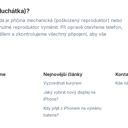
sluchátka)?
zda je příčina mechanická (poškozený reproduktor) nebo
nutné reproduktor vyměnit. Při opravě otevřeme telefon,
ílem a zkontrolujeme všechny připojení, aby vše
eme
Nejnovější články
Konta
Vyzvednutí kurýrem
Kde ná
Jaký vybrat nový displej na
iPhone?
Kdy přijít s iPhonem na výměnu
baterie?