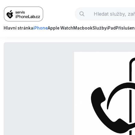
Hlavní stránka
iPhone
Apple Watch
Macbook
Služby
iPad
Příslušen