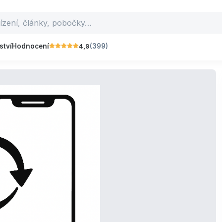
4,9
ství
Hodnocení
(399)