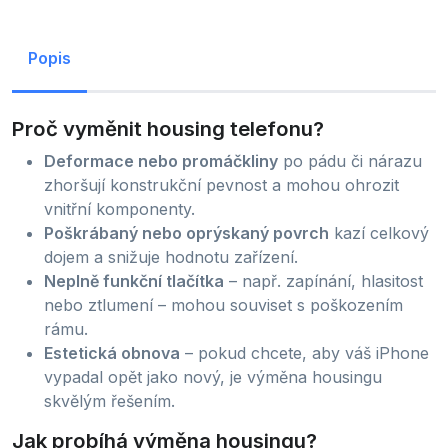
Popis
Proč vyměnit housing telefonu?
Deformace nebo promáčkliny
po pádu či nárazu
zhoršují konstrukční pevnost a mohou ohrozit
vnitřní komponenty.
Poškrábaný nebo oprýskaný povrch
kazí celkový
dojem a snižuje hodnotu zařízení.
Neplně funkční tlačítka
– např. zapínání, hlasitost
nebo ztlumení – mohou souviset s poškozením
rámu.
Estetická obnova
– pokud chcete, aby váš iPhone
vypadal opět jako nový, je výměna housingu
skvělým řešením.
Jak probíhá výměna housingu?