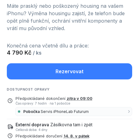
Máte prasklý nebo poškozený housing na vašem
iPhonu? Výměna housingu zajistí, že telefon bude
opět plně funkční, ochrání vnitřní komponenty a
vrátí mu původní vzhled.
Konečná cena včetně dílu a práce:
4 790 Kč
/ ks
Rezervovat
DOSTUPNOST OPRAVY
Předpokládané dokončení
zítra v 09:00
Čas opravy: 7 hodin
·
na 1 pobočce
Pobočka
Servis iPhoneLab Futurum
Externí doprava
Zásilkovna tam i zpět
Celková doba: 4 dny
Předpokládané doručení
14. 8. v pátek