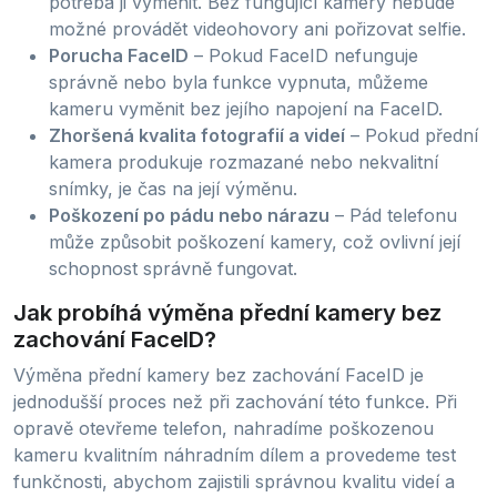
potřeba ji vyměnit. Bez fungující kamery nebude
možné provádět videohovory ani pořizovat selfie.
Porucha FaceID
– Pokud FaceID nefunguje
správně nebo byla funkce vypnuta, můžeme
kameru vyměnit bez jejího napojení na FaceID.
Zhoršená kvalita fotografií a videí
– Pokud přední
kamera produkuje rozmazané nebo nekvalitní
snímky, je čas na její výměnu.
Poškození po pádu nebo nárazu
– Pád telefonu
může způsobit poškození kamery, což ovlivní její
schopnost správně fungovat.
Jak probíhá výměna přední kamery bez
zachování FaceID?
Výměna přední kamery bez zachování FaceID je
jednodušší proces než při zachování této funkce. Při
opravě otevřeme telefon, nahradíme poškozenou
kameru kvalitním náhradním dílem a provedeme test
funkčnosti, abychom zajistili správnou kvalitu videí a