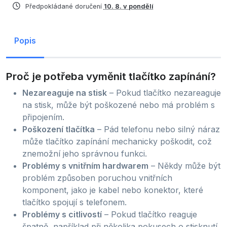
Předpokládané doručení
10. 8. v pondělí
Popis
Proč je potřeba vyměnit tlačítko zapínání?
Nezareaguje na stisk
– Pokud tlačítko nezareaguje
na stisk, může být poškozené nebo má problém s
připojením.
Poškození tlačítka
– Pád telefonu nebo silný náraz
může tlačítko zapínání mechanicky poškodit, což
znemožní jeho správnou funkci.
Problémy s vnitřním hardwarem
– Někdy může být
problém způsoben poruchou vnitřních
komponent, jako je kabel nebo konektor, které
tlačítko spojují s telefonem.
Problémy s citlivostí
– Pokud tlačítko reaguje
špatně, například při několika pokusech o stisknutí,