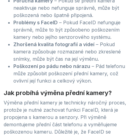
Porucha kamery
– Pokud se přední kamera
neaktivuje nebo nefunguje správně, může být
poškozená nebo špatně připojená.
Problémy s FaceID
– Pokud FaceID nefunguje
správně, může to být způsobeno poškozením
kamery nebo jejího senzorového systému.
Zhoršená kvalita fotografií a videí
– Pokud
kamera způsobuje rozmazané nebo zkreslené
snímky, může být čas na její výměnu.
Poškození po pádu nebo nárazu
– Pád telefonu
může způsobit poškození přední kamery, což
ovlivní její funkci a celkový výkon.
Jak probíhá výměna přední kamery?
Výměna přední kamery je technicky náročný proces,
protože je nutné zachovat funkci FaceID, která je
propojena s kamerou a senzory. Při výměně
demontujeme přední část telefonu a vyměňujeme
poškozenou kameru. Důležité je, že FaceID se