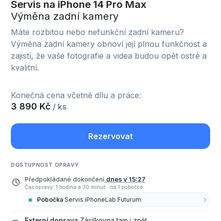
Servis na iPhone 14 Pro Max
Výměna zadní kamery
Máte rozbitou nebo nefunkční zadní kameru?
Výměna zadní kamery obnoví její plnou funkčnost a
zajistí, že vaše fotografie a videa budou opět ostré a
kvalitní.
Konečná cena včetně dílu a práce:
3 890 Kč
/ ks
Rezervovat
DOSTUPNOST OPRAVY
Předpokládané dokončení
dnes v 15:27
Čas opravy: 1 hodina a 30 minut
·
na 1 pobočce
Pobočka
Servis iPhoneLab Futurum
Externí doprava
Zásilkovna tam i zpět