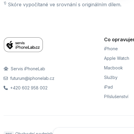
1)
Skóre vypočítané ve srovnání s originálním dílem.
Co opravuj
iPhone
Apple Watch
Macbook
Servis iPhoneLab
Služby
futurum@iphonelab.cz
iPad
+420 602 958 002
Příslušenství
Obchodní podmínky
Naše pobočky
Hodnoce