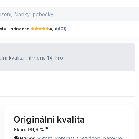
4,9
ství
Hodnocení
(401)
Originální kvalita
1)
Skóre 99,9 %
Barvy:
Sytost, kontrast a vyvážení barev je