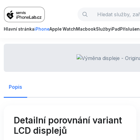
Hlavní stránka
iPhone
Apple Watch
Macbook
Služby
iPad
Příslušen
Popis
Detailní porovnání variant
LCD displejů