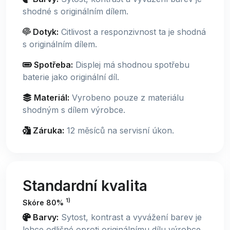
shodné s originálním dílem.
Dotyk:
Citlivost a responzivnost ta je shodná
s originálním dílem.
Spotřeba:
Displej má shodnou spotřebu
baterie jako originální díl.
Materiál:
Vyrobeno pouze z materiálu
shodným s dílem výrobce.
Záruka:
12 měsíců na servisní úkon.
Standardní kvalita
1)
Skóre 80%
Barvy:
Sytost, kontrast a vyvážení barev je
lehce odlišné oproti originálnímu dílu výrobce.