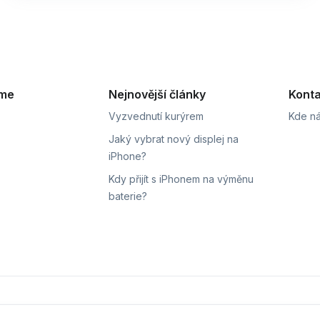
eme
Nejnovější články
Konta
Vyzvednutí kurýrem
Kde ná
Jaký vybrat nový displej na
iPhone?
Kdy přijít s iPhonem na výměnu
baterie?
ní
Sledování stavu zakázky