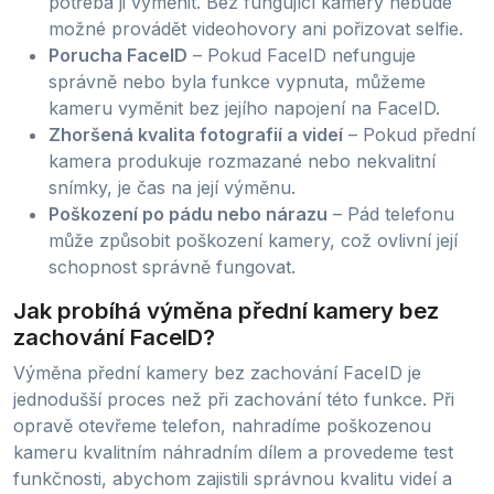
potřeba ji vyměnit. Bez fungující kamery nebude
možné provádět videohovory ani pořizovat selfie.
Porucha FaceID
– Pokud FaceID nefunguje
správně nebo byla funkce vypnuta, můžeme
kameru vyměnit bez jejího napojení na FaceID.
Zhoršená kvalita fotografií a videí
– Pokud přední
kamera produkuje rozmazané nebo nekvalitní
snímky, je čas na její výměnu.
Poškození po pádu nebo nárazu
– Pád telefonu
může způsobit poškození kamery, což ovlivní její
schopnost správně fungovat.
Jak probíhá výměna přední kamery bez
zachování FaceID?
Výměna přední kamery bez zachování FaceID je
jednodušší proces než při zachování této funkce. Při
opravě otevřeme telefon, nahradíme poškozenou
kameru kvalitním náhradním dílem a provedeme test
funkčnosti, abychom zajistili správnou kvalitu videí a