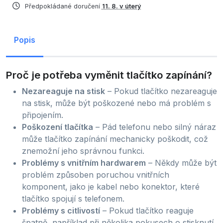
Předpokládané doručení
11. 8. v úterý
Popis
Proč je potřeba vyměnit tlačítko zapínání?
Nezareaguje na stisk
– Pokud tlačítko nezareaguje
na stisk, může být poškozené nebo má problém s
připojením.
Poškození tlačítka
– Pád telefonu nebo silný náraz
může tlačítko zapínání mechanicky poškodit, což
znemožní jeho správnou funkci.
Problémy s vnitřním hardwarem
– Někdy může být
problém způsoben poruchou vnitřních
komponent, jako je kabel nebo konektor, které
tlačítko spojují s telefonem.
Problémy s citlivostí
– Pokud tlačítko reaguje
špatně, například při několika pokusech o stisknutí,