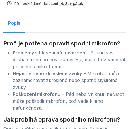
Předpokládané doručení
14. 8. v pátek
Popis
Proč je potřeba opravit spodní mikrofon?
Problémy s hlasem při hovorech
– Pokud vás
druhá strana při hovoru neslyší, může to znamenat
problém s mikrofonem.
Nejasné nebo zkreslené zvuky
– Mikrofon může
zaznamenávat zkreslené nebo špatně slyšitelné
zvuky.
Poškození mikrofonu
– Pád nebo vniknutí nečistot
může poškodit mikrofon, což vede k jeho
nefunkčnosti.
Jak probíhá oprava spodního mikrofonu?
Oprava začíná diagnostikou problému. Pokud je