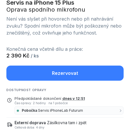
Servis na iPhone 15 Plus
Oprava spodního mikrofonu
Není vás slyšet při hovorech nebo při nahrávání
zvuku? Spodní mikrofon může být poškozený nebo
znečištěný, což ovlivňuje jeho funkčnost.
Konečná cena včetně dílu a práce:
2 390 Kč
/ ks
Rezervovat
DOSTUPNOST OPRAVY
Předpokládané dokončení
dnes v 12:51
Čas opravy: 2 hodiny
·
na 1 pobočce
Pobočka
Servis iPhoneLab Futurum
Externí doprava
Zásilkovna tam i zpět
Celková doba: 4 dny