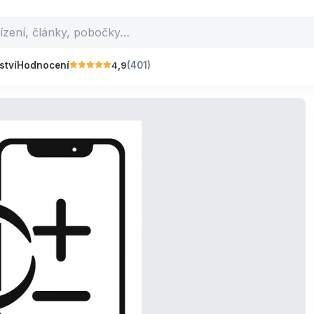
4,9
ství
Hodnocení
(401)