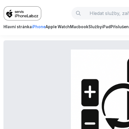
Hlavní stránka
iPhone
Apple Watch
Macbook
Služby
iPad
Příslušen