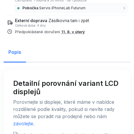
Čas opravy: 1 hodina a 30 minut
·
na 1 pobočce
Pobočka
Servis iPhoneLab Futurum
Externí doprava
Zásilkovna tam i zpět
Celková doba: 4 dny
Předpokládané doručení
11. 8. v úterý
Popis
Detailní porovnání variant LCD
displejů
Porovnejte si displeje, které máme v nabídce
rozdělené podle kvality, pokud si nevíte rady
můžete se poradit na prodejně nebo nám
zavolejte
.