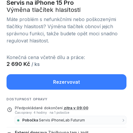
Servis na iPhone 15 Pro
Výměna tlačítek hlasitosti
Máte problém s nefunkčními nebo poškozenými
tlačítky hlasitosti? Výměna tlačítek obnoví jejich
správnou funkci, takže budete opět moci snadno
regulovat hlasitost.
Konečná cena včetně dílu a práce:
2 690 Kč
/ ks
Rezervovat
DOSTUPNOST OPRAVY
Předpokládané dokončení
zítra v 09:00
Čas opravy: 4 hodiny
·
na 1 pobočce
Pobočka
Servis iPhoneLab Futurum
Externí doprava
Zásilkovna tam i zpět