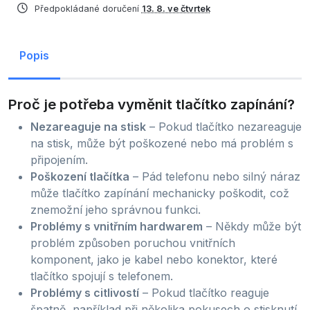
Předpokládané doručení
13. 8. ve čtvrtek
Popis
Proč je potřeba vyměnit tlačítko zapínání?
Nezareaguje na stisk
– Pokud tlačítko nezareaguje
na stisk, může být poškozené nebo má problém s
připojením.
Poškození tlačítka
– Pád telefonu nebo silný náraz
může tlačítko zapínání mechanicky poškodit, což
znemožní jeho správnou funkci.
Problémy s vnitřním hardwarem
– Někdy může být
problém způsoben poruchou vnitřních
komponent, jako je kabel nebo konektor, které
tlačítko spojují s telefonem.
Problémy s citlivostí
– Pokud tlačítko reaguje
špatně, například při několika pokusech o stisknutí,