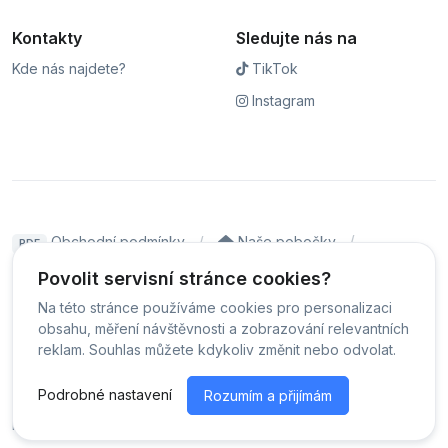
Kontakty
Sledujte nás na
Kde nás najdete?
TikTok
Instagram
Obchodní podmínky
Naše pobočky
PDF
Hodnocení
Sledování stavu zakázky
Povolit servisní stránce cookies?
Na této stránce používáme cookies pro personalizaci
Čeština
obsahu, měření návštěvnosti a zobrazování relevantních
reklam. Souhlas můžete kdykoliv změnit nebo odvolat.
© Servis iPhoneLab - 2026 -
Všechna práva vyhrazena.
-
Podrobné nastavení
Rozumím a přijímám
Změnit preference cookies
Běžíme na
MyRepair.app