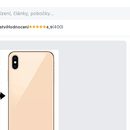
4,9
ství
Hodnocení
(400)