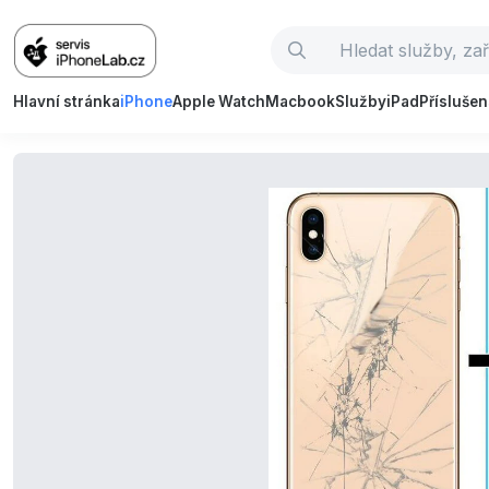
Hlavní stránka
iPhone
Apple Watch
Macbook
Služby
iPad
Příslušen