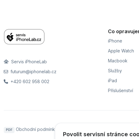
Co opravuj
iPhone
Apple Watch
Macbook
Servis iPhoneLab
Služby
futurum@iphonelab.cz
iPad
+420 602 958 002
Příslušenství
Obchodní podmínky
Naše pobočky
Hodnoce
PDF
Povolit servisní stránce co