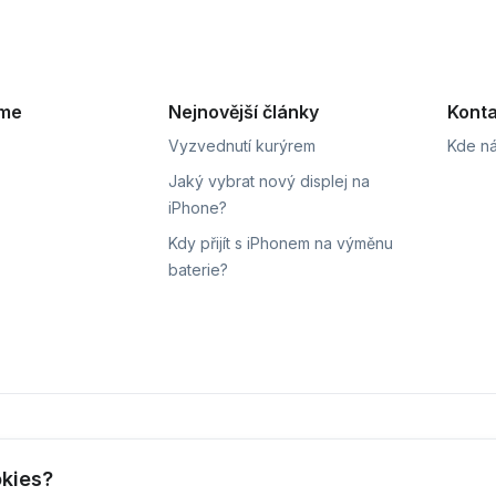
eme
Nejnovější články
Konta
Vyzvednutí kurýrem
Kde ná
Jaký vybrat nový displej na
iPhone?
Kdy přijít s iPhonem na výměnu
baterie?
ní
Sledování stavu zakázky
okies?