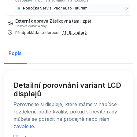
Čas opravy: 1 hodina a 30 minut
·
na 1 pobočce
Pobočka
Servis iPhoneLab Futurum
Externí doprava
Zásilkovna tam i zpět
Celková doba: 4 dny
Předpokládané doručení
11. 8. v úterý
Popis
Detailní porovnání variant LCD
displejů
Porovnejte si displeje, které máme v nabídce
rozdělené podle kvality, pokud si nevíte rady
můžete se poradit na prodejně nebo nám
zavolejte
.