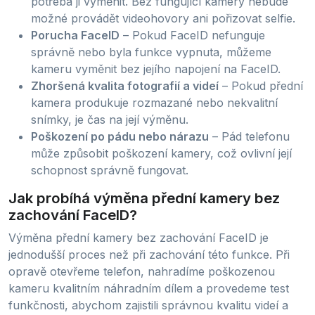
potřeba ji vyměnit. Bez fungující kamery nebude
možné provádět videohovory ani pořizovat selfie.
Porucha FaceID
– Pokud FaceID nefunguje
správně nebo byla funkce vypnuta, můžeme
kameru vyměnit bez jejího napojení na FaceID.
Zhoršená kvalita fotografií a videí
– Pokud přední
kamera produkuje rozmazané nebo nekvalitní
snímky, je čas na její výměnu.
Poškození po pádu nebo nárazu
– Pád telefonu
může způsobit poškození kamery, což ovlivní její
schopnost správně fungovat.
Jak probíhá výměna přední kamery bez
zachování FaceID?
Výměna přední kamery bez zachování FaceID je
jednodušší proces než při zachování této funkce. Při
opravě otevřeme telefon, nahradíme poškozenou
kameru kvalitním náhradním dílem a provedeme test
funkčnosti, abychom zajistili správnou kvalitu videí a