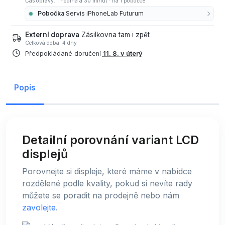
Čas opravy: 1 hodina a 30 minut
·
na 1 pobočce
Pobočka
Servis iPhoneLab Futurum
Externí doprava
Zásilkovna tam i zpět
Celková doba: 4 dny
Předpokládané doručení
11. 8. v úterý
Popis
Detailní porovnání variant LCD
displejů
Porovnejte si displeje, které máme v nabídce
rozdělené podle kvality, pokud si nevíte rady
můžete se poradit na prodejně nebo nám
zavolejte
.