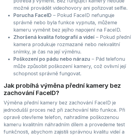
potřeba ji vyměnit. Bez fungující kamery nebude
možné provádět videohovory ani pořizovat selfie.
Porucha FaceID
– Pokud FaceID nefunguje
správně nebo byla funkce vypnuta, můžeme
kameru vyměnit bez jejího napojení na FaceID.
Zhoršená kvalita fotografií a videí
– Pokud přední
kamera produkuje rozmazané nebo nekvalitní
snímky, je čas na její výměnu.
Poškození po pádu nebo nárazu
– Pád telefonu
může způsobit poškození kamery, což ovlivní její
schopnost správně fungovat.
Jak probíhá výměna přední kamery bez
zachování FaceID?
Výměna přední kamery bez zachování FaceID je
jednodušší proces než při zachování této funkce. Při
opravě otevřeme telefon, nahradíme poškozenou
kameru kvalitním náhradním dílem a provedeme test
funkčnosti, abychom zajistili správnou kvalitu videí a