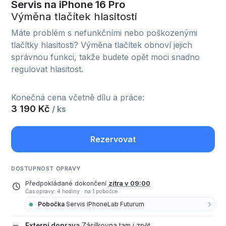
Servis na iPhone 16 Pro
Výměna tlačítek hlasitosti
Máte problém s nefunkčními nebo poškozenými
tlačítky hlasitosti? Výměna tlačítek obnoví jejich
správnou funkci, takže budete opět moci snadno
regulovat hlasitost.
Konečná cena včetně dílu a práce:
3 190 Kč
/ ks
Rezervovat
DOSTUPNOST OPRAVY
Předpokládané dokončení
zítra v 09:00
Čas opravy: 4 hodiny
·
na 1 pobočce
Pobočka
Servis iPhoneLab Futurum
Externí doprava
Zásilkovna tam i zpět