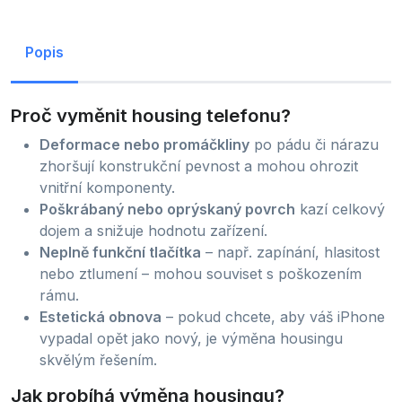
Popis
Proč vyměnit housing telefonu?
Deformace nebo promáčkliny
po pádu či nárazu
zhoršují konstrukční pevnost a mohou ohrozit
vnitřní komponenty.
Poškrábaný nebo oprýskaný povrch
kazí celkový
dojem a snižuje hodnotu zařízení.
Neplně funkční tlačítka
– např. zapínání, hlasitost
nebo ztlumení – mohou souviset s poškozením
rámu.
Estetická obnova
– pokud chcete, aby váš iPhone
vypadal opět jako nový, je výměna housingu
skvělým řešením.
Jak probíhá výměna housingu?