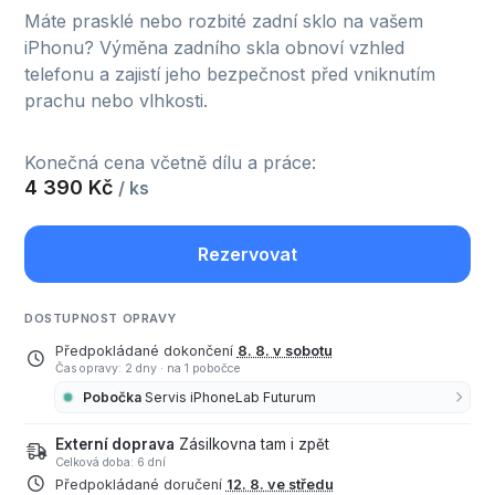
Máte prasklé nebo rozbité zadní sklo na vašem
iPhonu? Výměna zadního skla obnoví vzhled
telefonu a zajistí jeho bezpečnost před vniknutím
prachu nebo vlhkosti.
Konečná cena včetně dílu a práce:
4 390 Kč
/ ks
Rezervovat
DOSTUPNOST OPRAVY
Předpokládané dokončení
8. 8. v sobotu
Čas opravy: 2 dny
·
na 1 pobočce
Pobočka
Servis iPhoneLab Futurum
Externí doprava
Zásilkovna tam i zpět
Celková doba: 6 dní
Předpokládané doručení
12. 8. ve středu