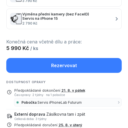
3 790 Kč
Výměna přední kamery (bez FaceID)
Servis na iPhone 15
2 790 Kč
Konečná cena včetně dílu a práce:
5 990 Kč
/ ks
Rezervovat
DOSTUPNOST OPRAVY
Předpokládané dokončení
21. 8. v pátek
Čas opravy: 2 týdny
·
na 1 pobočce
Pobočka
Servis iPhoneLab Futurum
Externí doprava
Zásilkovna tam i zpět
Celková doba: 3 týdny
Předpokládané doručení
25. 8. v úterý