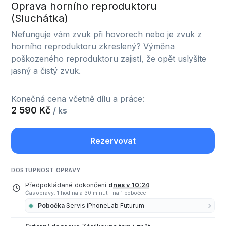
Oprava horního reproduktoru
(Sluchátka)
Nefunguje vám zvuk při hovorech nebo je zvuk z
horního reproduktoru zkreslený? Výměna
poškozeného reproduktoru zajistí, že opět uslyšíte
jasný a čistý zvuk.
Konečná cena včetně dílu a práce:
2 590 Kč
/ ks
Rezervovat
DOSTUPNOST OPRAVY
Předpokládané dokončení
dnes v 10:24
Čas opravy: 1 hodina a 30 minut
·
na 1 pobočce
Pobočka
Servis iPhoneLab Futurum