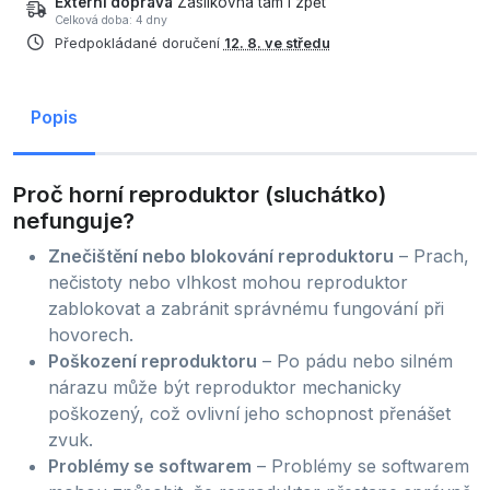
Externí doprava
Zásilkovna tam i zpět
Celková doba: 4 dny
Předpokládané doručení
12. 8. ve středu
Popis
Proč horní reproduktor (sluchátko)
nefunguje?
Znečištění nebo blokování reproduktoru
– Prach,
nečistoty nebo vlhkost mohou reproduktor
zablokovat a zabránit správnému fungování při
hovorech.
Poškození reproduktoru
– Po pádu nebo silném
nárazu může být reproduktor mechanicky
poškozený, což ovlivní jeho schopnost přenášet
zvuk.
Problémy se softwarem
– Problémy se softwarem